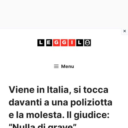
Vai
al
contenuto
Menu
Viene in Italia, si tocca
davanti a una poliziotta
e la molesta. Il giudice:
“Nulla di grave”