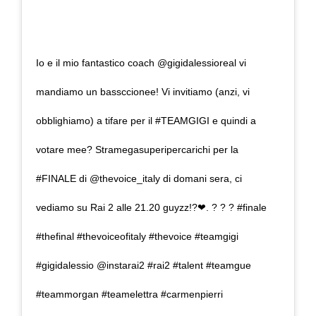
Io e il mio fantastico coach @gigidalessioreal vi
mandiamo un bassccionee! Vi invitiamo (anzi, vi
obblighiamo) a tifare per il #TEAMGIGI e quindi a
votare mee? Stramegasuperipercarichi per la
#FINALE di @thevoice_italy di domani sera, ci
vediamo su Rai 2 alle 21.20 guyzz!?❤. ? ? ? #finale
#thefinal #thevoiceofitaly #thevoice #teamgigi
#gigidalessio @instarai2 #rai2 #talent #teamgue
#teammorgan #teamelettra #carmenpierri