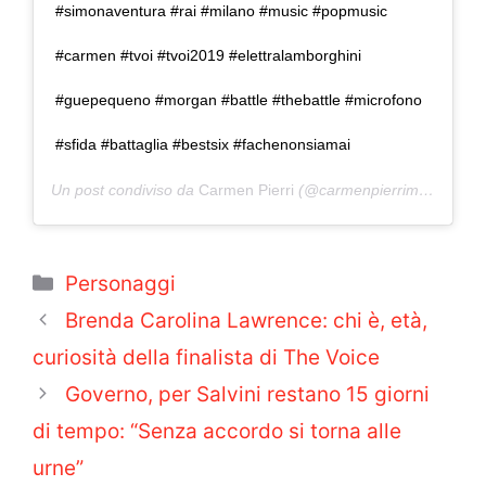
#simonaventura #rai #milano #music #popmusic
#carmen #tvoi #tvoi2019 #elettralamborghini
#guepequeno #morgan #battle #thebattle #microfono
#sfida #battaglia #bestsix #fachenonsiamai
Un post condiviso da
Carmen Pierri
(@carmenpierrimusic) in data:
Categorie
Personaggi
Brenda Carolina Lawrence: chi è, età,
curiosità della finalista di The Voice
Governo, per Salvini restano 15 giorni
di tempo: “Senza accordo si torna alle
urne”