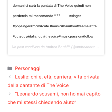
domani ci sarà la puntata di The Voice quindi non
perdetela mi raccomando !!?? . . . . #singer
#popsinger#mcm#cute #music#hair#tvoi#teamelettra
#cuteguy#italiangut#thevoice#musicpassion#follow
Un post condiviso da
Andrea Bertè™️
(@andreaberte_official) in data:
Categorie
Personaggi
Leslie: chi è, età, carriera, vita privata
della cantante di The Voice
“Leonardo scusami, non ho mai capito
che mi stessi chiedendo aiuto”