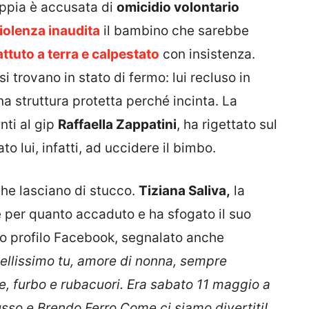
oppia è accusata di
omicidio volontario
iolenza inaudita
il bambino che sarebbe
ttuto a terra e calpestato
con insistenza.
si trovano in stato di fermo: lui recluso in
na struttura protetta perché incinta. La
ti al gip
Raffaella Zappatini
, ha rigettato sul
 lui, infatti, ad uccidere il bimbo.
che lasciano di stucco.
Tiziana Saliva,
la
e per quanto accaduto e ha sfogato il suo
uo profilo Facebook, segnalato anche
 bellissimo tu, amore di nonna, sempre
nte, furbo e rubacuori. Era sabato 11 maggio a
sso e Brendo Ferro Come ci siamo divertiti!