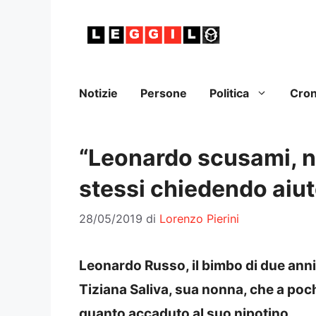
Vai
al
contenuto
Notizie
Persone
Politica
Cro
“Leonardo scusami, n
stessi chiedendo aiut
28/05/2019
di
Lorenzo Pierini
Leonardo Russo, il bimbo di due anni
Tiziana Saliva, sua nonna, che a poc
quanto accaduto al suo nipotino.