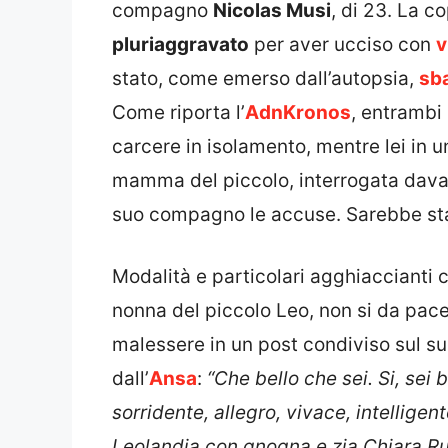
compagno
Nicolas Musi
, di 23. La c
pluriaggravato
per aver ucciso con
v
stato, come emerso dall’autopsia,
sba
Come riporta l’
AdnKronos
, entrambi 
carcere in isolamento, mentre lei in u
mamma del piccolo, interrogata davan
suo compagno le accuse. Sarebbe stato
Modalità e particolari agghiaccianti 
nonna del piccolo Leo, non si da pac
malessere in un post condiviso sul s
dall’
Ansa
:
“Che bello che sei. Si, sei
sorridente, allegro, vivace, intellige
Leolandia con gnogna e zia Chiara Ru