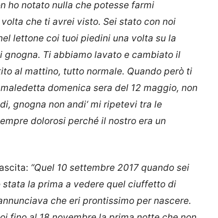
n ho notato nulla che potesse farmi
olta che ti avrei visto. Sei stato con noi
el lettone coi tuoi piedini una volta su la
 di gnogna. Ti abbiamo lavato e cambiato il
ito al mattino, tutto normale. Quando però ti
a maledetta domenica sera del 12 maggio, non
di, gnogna non andi‘ mi ripetevi tra le
empre dolorosi perché il nostro era un
ascita:
“Quel 10 settembre 2017 quando sei
o stata la prima a vedere quel ciuffetto di
 annunciava che eri prontissimo per nascere.
noi fino al 18 novembre la prima notte che non