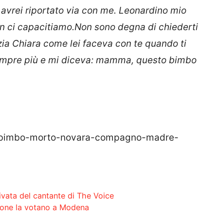
ti avrei riportato via con me. Leonardino mio
on ci capacitiamo.Non sono degna di chiederti
 zia Chiara come lei faceva con te quando ti
empre più e mi diceva: mamma, questo bimbo
27/bimbo-morto-novara-compagno-madre-
rivata del cantante di The Voice
rsone la votano a Modena