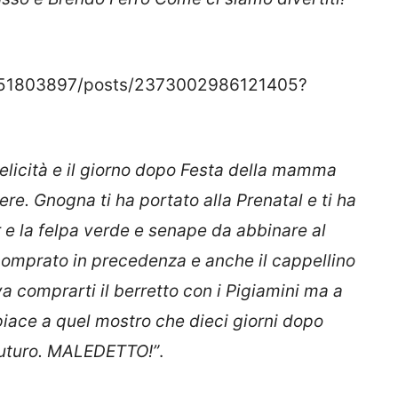
351803897/posts/2373002986121405?
felicità e il giorno dopo Festa della mamma
e. Gnogna ti ha portato alla Prenatal e ti ha
r e la felpa verde e senape da abbinare al
comprato in precedenza e anche il cappellino
 comprarti il berretto con i Pigiamini ma a
 piace a quel mostro che dieci giorni dopo
l futuro. MALEDETTO!”
.