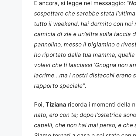
E ancora, si legge nel messaggio: “
No
sospettare che sarebbe stata l’ultima v
tutto il weekend, hai dormito con noi n
camicia di zie e un’altra sulla faccia
pannolino, messo il pigiamino e rivest
ho riportato dalla tua mamma, quell
volevi che ti lasciassi ‘Gnogna non an
lacrime…ma i nostri distacchi erano s
rapporto speciale”
.
Poi,
Tiziana
ricorda i momenti della n
nato, ero con te; dopo l’ostetrica son
capelli, che non hai mai perso, e che
Siamo tornati a casa e sei stato con 