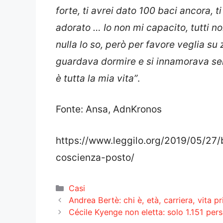
forte, ti avrei dato 100 baci ancora, 
adorato … Io non mi capacito, tutti n
nulla lo so, però per favore veglia su
guardava dormire e si innamorava s
è tutta la mia vita”
.
Fonte: Ansa, AdnKronos
https://www.leggilo.org/2019/05/
coscienza-posto/
Categorie
Casi
Andrea Bertè: chi è, età, carriera, vita p
Cécile Kyenge non eletta: solo 1.151 pe