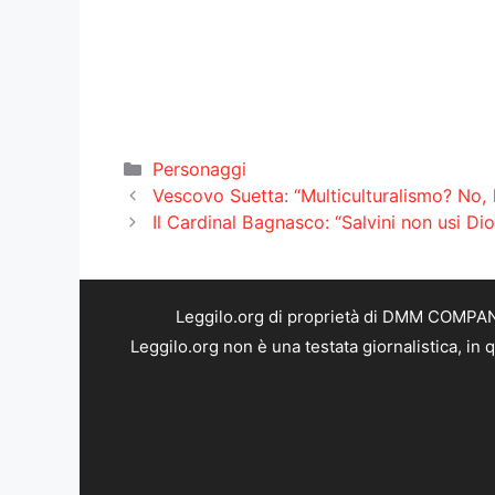
Categorie
Personaggi
Vescovo Suetta: “Multiculturalismo? No, l
Il Cardinal Bagnasco: “Salvini non usi Di
Leggilo.org di proprietà di DMM COMPANY 
Leggilo.org non è una testata giornalistica, in