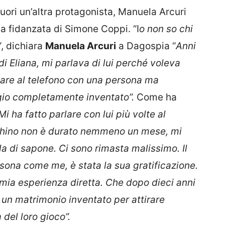
fuori un’altra protagonista, Manuela Arcuri
la fidanzata di Simone Coppi. “I
o non so chi
”
, dichiara
Manuela Arcuri
a Dagospia “
Anni
 di Eliana, mi parlava di lui perché voleva
lare al telefono con una persona ma
gio completamente inventato”.
Come ha
“Mi ha fatto parlare con lui più volte al
ochino non è durato nemmeno un mese, mi
la di sapone. Ci sono rimasta malissimo. Il
sona come me, è stata la sua gratificazione.
mia esperienza diretta. Che dopo dieci anni
u un matrimonio inventato per attirare
 del loro gioco”.