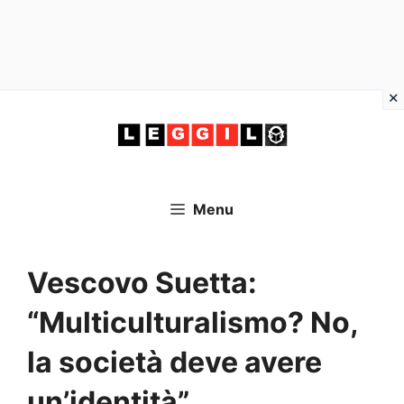
Vai
al
contenuto
Menu
Vescovo Suetta:
“Multiculturalismo? No,
la società deve avere
un’identità”