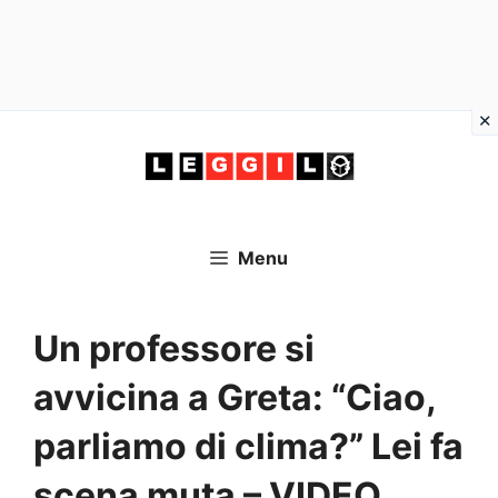
Vai
al
contenuto
Menu
Un professore si
avvicina a Greta: “Ciao,
parliamo di clima?” Lei fa
scena muta – VIDEO