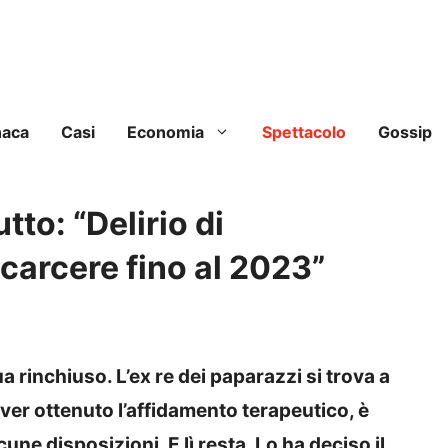
naca
Casi
Economia
Spettacolo
Gossip
tto: “Delirio di
 carcere fino al 2023”
 rinchiuso. L’ex re dei paparazzi si trova a
ver ottenuto l’affidamento terapeutico, è
une disposizioni. E lì resta. Lo ha deciso il