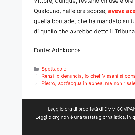
Vittore, dunque, restano chiuse e ora
Qualcuno, nelle ore scorse,
aveva azz
quella boutade, che ha mandato su tu
di quello che avrebbe detto il Tribuna
Fonte: Adnkronos
Categorie
Spettacolo
Renzi lo denuncia, lo chef Vissani si cons
Pietro, sott’acqua in apnea: ma non risal
Leggilo.org di proprietà di DMM COMPANY 
Leggilo.org non è una testata giornalistica, in