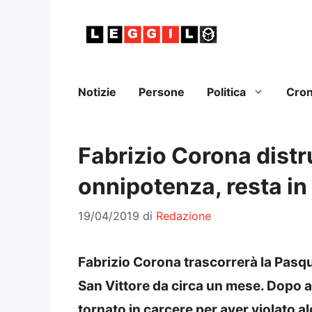
Vai
al
contenuto
Notizie
Persone
Politica
Cro
Fabrizio Corona distru
onnipotenza, resta in
19/04/2019
di
Redazione
Fabrizio Corona trascorrerà la Pasqua
San Vittore da circa un mese. Dopo a
tornato in carcere per aver violato alc