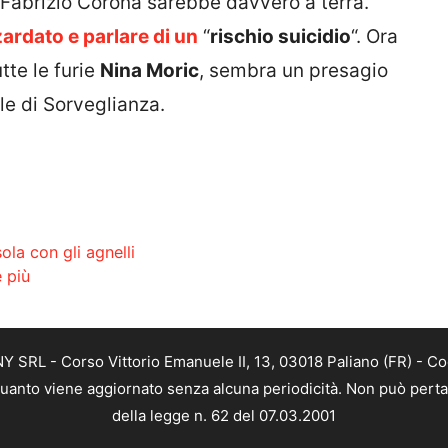
 Fabrizio Corona sarebbe davvero a terra.
ardato e parlare di un
“
rischio suicidio
“. Ora
tte le furie
Nina Moric
, sembra un presagio
le di Sorveglianza.
ola con gli agnelli
e più
SRL - Corso Vittorio Emanuele II, 13, 03018 Paliano (FR) - Co
 quanto viene aggiornato senza alcuna periodicità. Non può perta
della legge n. 62 del 07.03.2001