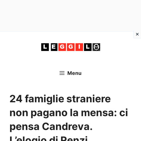
Vai
al
contenuto
Menu
24 famiglie straniere
non pagano la mensa: ci
pensa Candreva.
L’elogio di Renzi