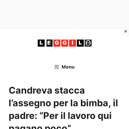
Vai
al
contenuto
Menu
Candreva stacca
l’assegno per la bimba, il
padre: “Per il lavoro qui
pagano poco”