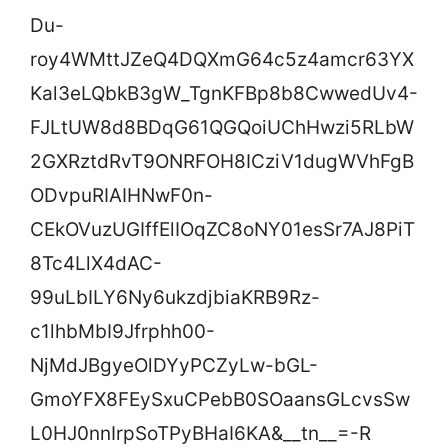
Du-
roy4WMttJZeQ4DQXmG64c5z4amcr63YX
Kal3eLQbkB3gW_TgnKFBp8b8CwwedUv4-
FJLtUW8d8BDqG61QGQoiUChHwzi5RLbW
2GXRztdRvT9ONRFOH8ICziV1dugWVhFgB
ODvpuRIAIHNwF0n-
CEkOVuzUGIffElIOqZC8oNY01esSr7AJ8PiT
8Tc4LlX4dAC-
99uLbILY6Ny6ukzdjbiaKRB9Rz-
c1lhbMbI9Jfrphh00-
NjMdJBgyeOlDYyPCZyLw-bGL-
GmoYFX8FEySxuCPebB0SOaansGLcvsSw
L0HJ0nnIrpSoTPyBHaI6KA&__tn__=-R