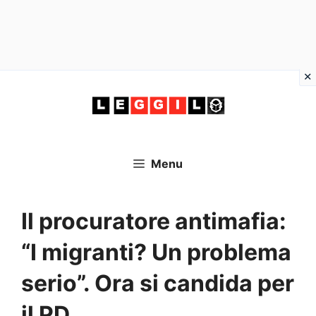
Vai
al
contenuto
Menu
Il procuratore antimafia:
“I migranti? Un problema
serio”. Ora si candida per
il PD