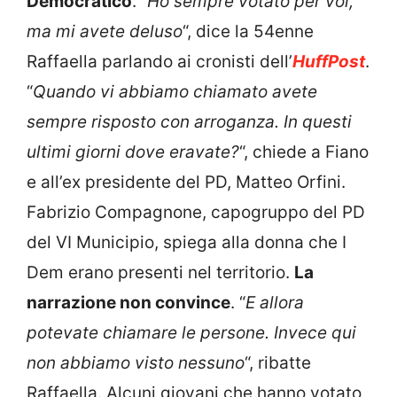
Democratico
.
“Ho sempre votato per voi,
ma mi avete deluso
“, dice la 54enne
Raffaella parlando ai cronisti dell’
HuffPost
.
“
Quando vi abbiamo chiamato avete
sempre risposto con arroganza. In questi
ultimi giorni dove eravate?
“, chiede a Fiano
e all’ex presidente del PD, Matteo Orfini.
Fabrizio Compagnone, capogruppo del PD
del VI Municipio, spiega alla donna che I
Dem erano presenti nel territorio.
La
narrazione non convince
. “
E allora
potevate chiamare le persone. Invece qui
non abbiamo visto nessuno
“, ribatte
Raffaella. Alcuni giovani che hanno votato