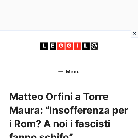
Vai
al
contenuto
Menu
Matteo Orfini a Torre
Maura: “Insofferenza per
i Rom? A noi i fascisti
fanno schifo”