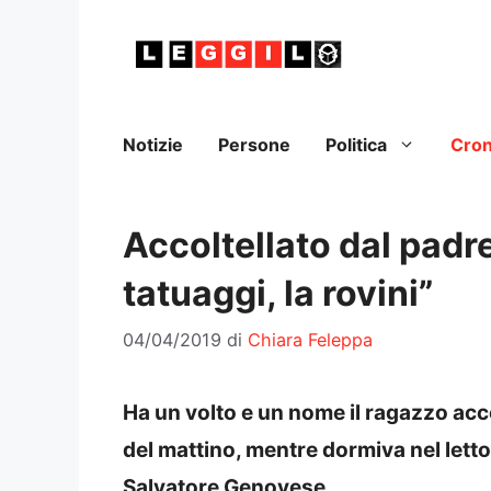
Vai
al
contenuto
Notizie
Persone
Politica
Cro
Accoltellato dal padre
tatuaggi, la rovini”
04/04/2019
di
Chiara Feleppa
Ha un volto e un nome il ragazzo acco
del mattino, mentre dormiva nel letto.
Salvatore Genovese.