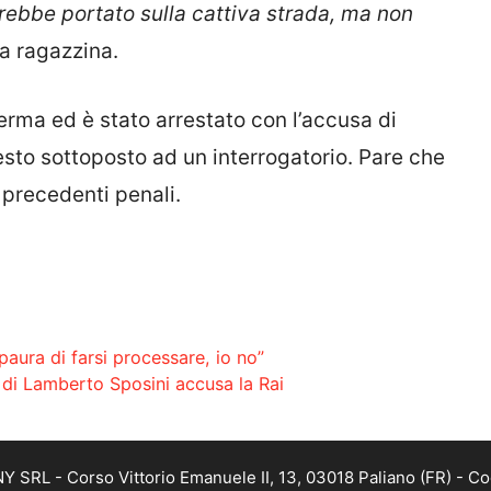
rebbe portato sulla cattiva strada, ma non
a ragazzina.
serma ed è stato arrestato con l’accusa di
sto sottoposto ad un interrogatorio. Pare che
 precedenti penali.
aura di farsi processare, io no”
a di Lamberto Sposini accusa la Rai
SRL - Corso Vittorio Emanuele II, 13, 03018 Paliano (FR) - Co