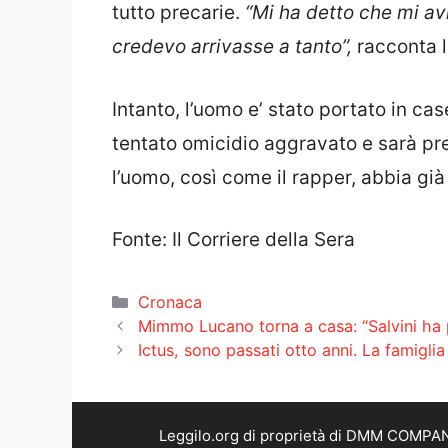
tutto precarie.
“Mi ha detto che mi av
credevo arrivasse a tanto”,
racconta l
Intanto, l’uomo e’ stato portato in ca
tentato omicidio aggravato e sarà pre
l’uomo, così come il rapper, abbia già
Fonte: Il Corriere della Sera
Categorie
Cronaca
Mimmo Lucano torna a casa: “Salvini ha p
Ictus, sono passati otto anni. La famigli
Leggilo.org di proprietà di DMM COMPANY 