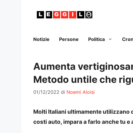
Vai
al
contenuto
Notizie
Persone
Politica
Cro
Aumenta vertiginosame
Metodo untile che rig
01/12/2022
di
Noemi Aloisi
Molti Italiani ultimamente utilizzan
costi auto, impara a farlo anche tu e