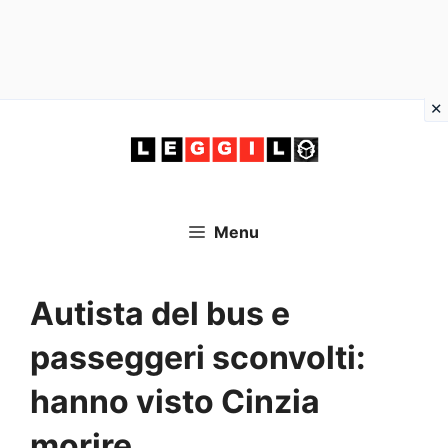
Vai
al
contenuto
Menu
Autista del bus e
passeggeri sconvolti:
hanno visto Cinzia
morire