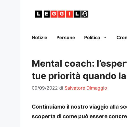
Vai
al
contenuto
Notizie
Persone
Politica
Cro
Mental coach: l’espert
tue priorità quando l
09/09/2022
di
Salvatore Dimaggio
Continuiamo il nostro viaggio alla sc
scoperta di come può essere concreta