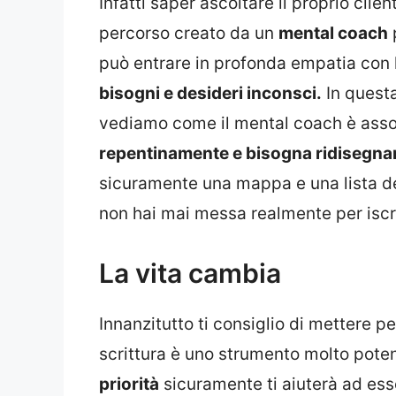
Infatti saper ascoltare il proprio cli
percorso creato da un
mental coach
p
può entrare in profonda empatia con l
bisogni e desideri inconsci.
In questa
vediamo come il mental coach è ass
repentinamente e bisogna ridisegnare
sicuramente una mappa e una lista del
non hai mai messa realmente per iscrit
La vita cambia
Innanzitutto ti consiglio di mettere per
scrittura è uno strumento molto pote
priorità
sicuramente ti aiuterà ad esse