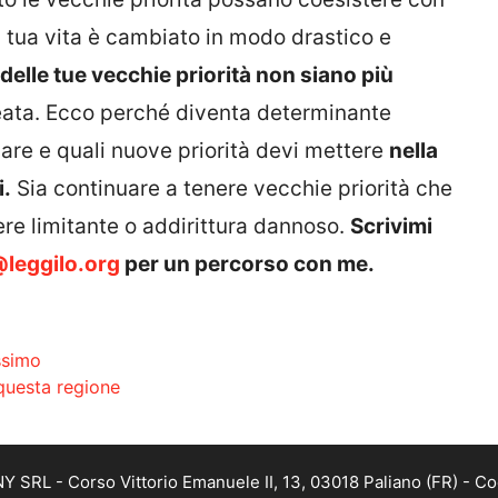
a tua vita è cambiato in modo drastico e
delle tue vecchie priorità non siano più
creata. Ecco perché diventa determinante
vare e quali nuove priorità devi mettere
nella
i.
Sia continuare a tenere vecchie priorità che
re limitante o addirittura dannoso.
Scrivimi
leggilo.org
per un percorso con me.
ssimo
questa regione
SRL - Corso Vittorio Emanuele II, 13, 03018 Paliano (FR) - Co