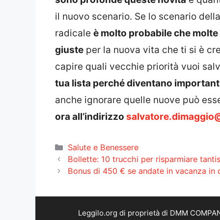
il nuovo scenario. Se lo scenario dell
radicale
è molto probabile che molte 
giuste
per la nuova vita che ti si è 
capire quali vecchie priorità vuoi sal
tua lista perché diventano important
anche ignorare quelle nuove può esse
ora all’indirizzo
salvatore.dimaggio@
Categorie
Salute e Benessere
Bollette: 10 trucchi per risparmiare tanti
Bonus di 450 € se andate in vacanza in 
Leggilo.org di proprietà di DMM COMPANY 