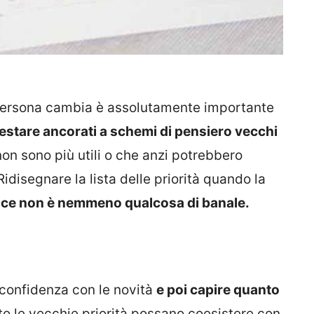
persona cambia è assolutamente importante
 restare ancorati a schemi di pensiero vecchi
non sono più utili o che anzi potrebbero
idisegnare la lista delle priorità quando la
ice non è nemmeno qualcosa di banale.
 confidenza con le novità
e poi capire quanto
o le vecchie priorità possano coesistere con