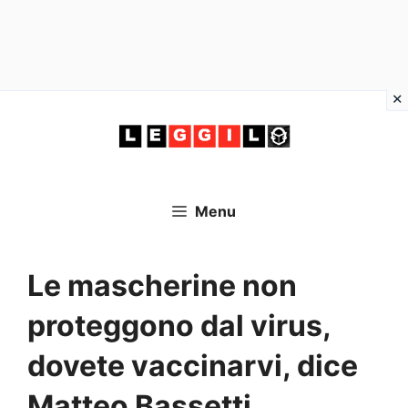
Vai
al
contenuto
Menu
Le mascherine non
proteggono dal virus,
dovete vaccinarvi, dice
Matteo Bassetti