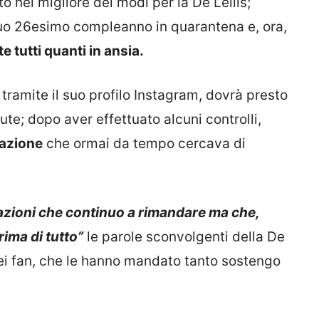
o nel migliore dei modi per la De Lellis;
suo 26esimo compleanno in quarantena e, ora,
te tutti quanti in ansia.
tramite il suo profilo Instagram, dovrà presto
te; dopo aver effettuato alcuni controlli,
razione
che ormai da tempo cercava di
azioni che continuo a rimandare ma che,
rima di tutto”
le parole sconvolgenti della De
dei fan, che le hanno mandato tanto sostengo