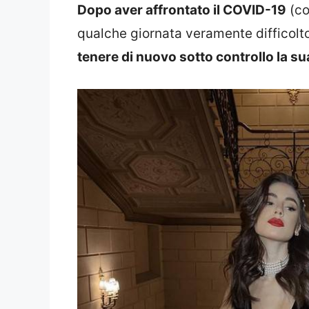
Dopo aver affrontato il COVID-19
(co
qualche giornata veramente difficolto
tenere di nuovo sotto controllo la su