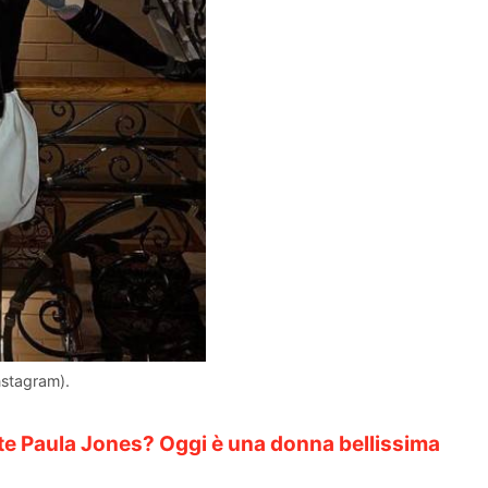
nstagram).
date Paula Jones? Oggi è una donna bellissima