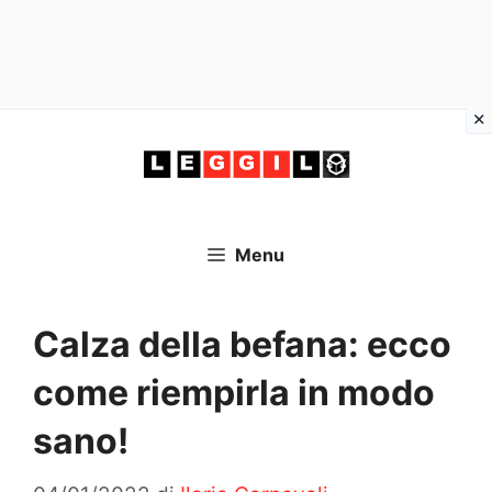
Vai
al
contenuto
Menu
Calza della befana: ecco
come riempirla in modo
sano!