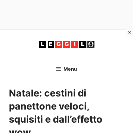
Vai
al
contenuto
Menu
Natale: cestini di
panettone veloci,
squisiti e dall’effetto
wow