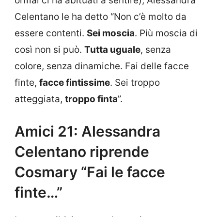
ormai ci ha abituati a sentire), Alessandra
Celentano le ha detto “Non c’è molto da
essere contenti.
Sei moscia
. Più moscia di
così non si può.
Tutta uguale
, senza
colore, senza dinamiche. Fai delle facce
finte,
facce fintissime
. Sei troppo
atteggiata,
troppo finta
”.
Amici 21: Alessandra
Celentano riprende
Cosmary “Fai le facce
finte…”