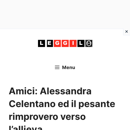
Vai
al
contenuto
Menu
Amici: Alessandra
Celentano ed il pesante
rimprovero verso
l’allieva