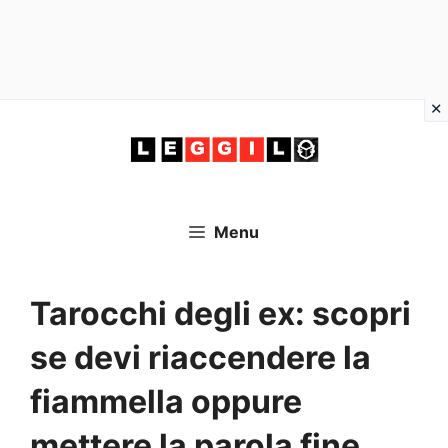
Vai
al
contenuto
Menu
Tarocchi degli ex: scopri
se devi riaccendere la
fiammella oppure
mettere la parola fine