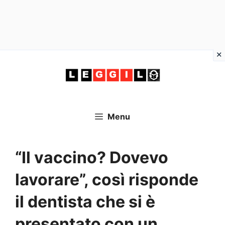
Vai
al
contenuto
Menu
“Il vaccino? Dovevo
lavorare”, così risponde
il dentista che si è
presentato con un