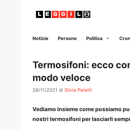
Vai
al
contenuto
Notizie
Persone
Politica
Cro
Termosifoni: ecco com
modo veloce
28/11/2021
di
Silvia Petetti
Vediamo insieme come possiamo pulir
nostri termosifoni per lasciarli sempr