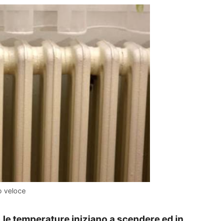
o veloce
e
le temperature iniziano a scendere ed in