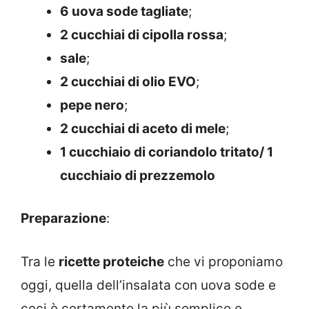
6 uova sode tagliate
;
2 cucchiai di cipolla rossa
;
sale
;
2 cucchiai di olio EVO
;
pepe nero
;
2 cucchiai di aceto di mele
;
1 cucchiaio di coriandolo tritato/ 1
cucchiaio di prezzemolo
Preparazione
:
Tra le
ricette proteiche
che vi proponiamo
oggi, quella dell’insalata con uova sode e
ceci è certamente la più semplice e