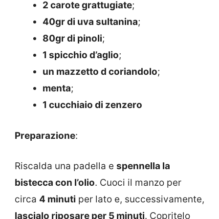
2 carote grattugiate
;
40gr di uva sultanina
;
80gr di pinoli
;
1 spicchio d’aglio
;
un mazzetto d coriandolo
;
menta
;
1 cucchiaio di zenzero
Preparazione
:
Riscalda una padella e
spennella la
bistecca con l’olio
. Cuoci il manzo per
circa
4 minuti
per lato e, successivamente,
lascialo riposare per 5 minuti
. Copritelo