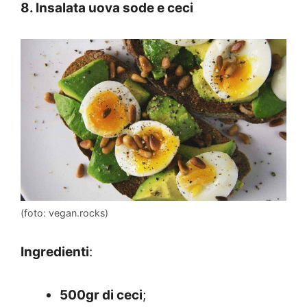
8. Insalata uova sode e ceci
(foto: vegan.rocks)
Ingredienti
:
500gr di ceci
;