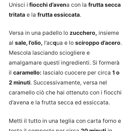
Unisci i
fiocchi d’aven
a con la
frutta secca
tritata
e la
frutta essiccata
.
Versa in una padello lo
zucchero,
insieme
al
sale, l’olio,
l’ac
q
ua e lo
sciroppo d’acero
.
Mescola lasciando sciogliere e
amalgamare questi ingredienti. Si formerà
il
caramello:
lascialo cuocere per circa
1 o
2 minuti
. Successivamente, versa nel
caramello ciò che hai ottenuto con i fiocchi
d’avena e la frutta secca ed essiccata.
Metti il tutto in una teglia con carta forno e
tosta il composto per circa
20 minuti
in