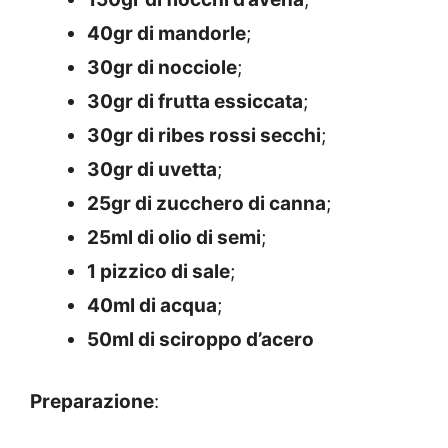
40gr di mandorle
;
30gr di nocciole
;
30gr di frutta essiccata
;
30gr di ribes rossi secchi
;
30gr di uvetta
;
25gr di zucchero di canna
;
25ml di olio di semi
;
1 pizzico di sale
;
40ml di acqua
;
50ml di sciroppo d’acero
Preparazione
: