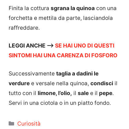
Finita la cottura
sgrana la quinoa
con una
forchetta e mettila da parte, lasciandola
raffreddare.
LEGGI ANCHE –>
SE HAI UNO DI QUESTI
SINTOMI HAI UNA CARENZA DI FOSFORO
Successivamente
taglia a dadini le
verdure
e versale nella quinoa,
condisci
il
tutto con il
limone, l’olio,
il
sale
e il
pepe
.
Servi in una ciotola o in un piatto fondo.
Categorie
Curiosità