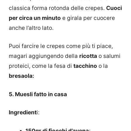
classica forma rotonda delle crepes.
Cuoci
per circa un minuto
e girala per cuocere
anche l’altro lato.
Puoi farcire le crepes come più ti piace,
magari aggiungendo della
ricotta
o salumi
proteici, come la fesa di
tacchino
o la
bresaola:
5. Muesli fatto in casa
Ingredient
i:
150gr di fiocchi d’avena
;