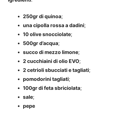
250gr di quinoa
;
una cipolla rossa a dadini
;
10 olive snocciolate
;
500gr d’acqua
;
succo di mezzo limone
;
2 cucchiaini di olio EVO
;
2 cetrioli sbucciati e tagliati
;
pomodorini tagliati
;
100gr di feta sbriciolata
;
sale
;
pepe