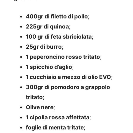
400gr di filetto di pollo
;
225gr di quinoa
;
100 gr di feta sbriciolata
;
25gr di burro
;
1 peperoncino rosso tritato
;
1 spicchio d’aglio
;
1 cucchiaio e mezzo di olio EVO
;
300gr di pomodoro a grappolo
tritato
;
Olive nere
;
1 cipolla rossa affettata
;
foglie di menta tritate
;