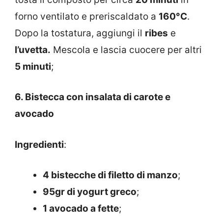
forno ventilato e preriscaldato a
160°C
.
Dopo la tostatura, aggiungi il
ribes
e
l’uvetta.
Mescola e lascia cuocere per altri
5 minuti
;
6. Bistecca con insalata di carote e
avocado
Ingredienti
:
4 bistecche di filetto di manzo
;
95gr di yogurt greco
;
1 avocado a fette
;