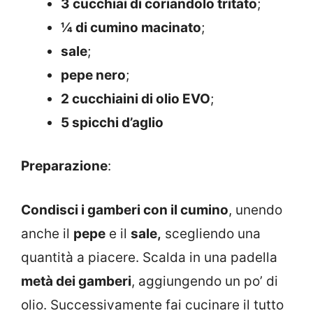
3 cucchiai di coriandolo tritato
;
¼ di cumino macinato
;
sale
;
pepe nero
;
2 cucchiaini di olio EVO
;
5 spicchi d’aglio
Preparazione
:
Condisci i gamberi con il cumino
, unendo
anche il
pepe
e il
sale,
scegliendo una
quantità a piacere. Scalda in una padella
metà dei gamberi
, aggiungendo un po’ di
olio. Successivamente fai cucinare il tutto