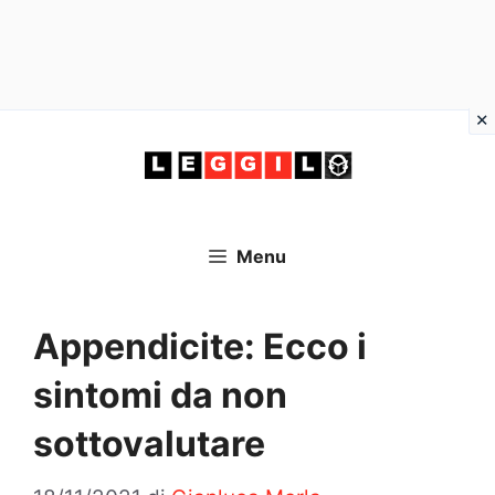
Vai
al
contenuto
Menu
Appendicite: Ecco i
sintomi da non
sottovalutare