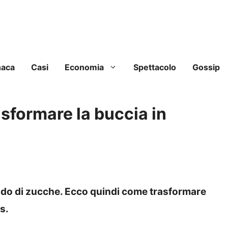
naca
Casi
Economia
Spettacolo
Gossip
sformare la buccia in
iodo di zucche. Ecco quindi come trasformare
s.