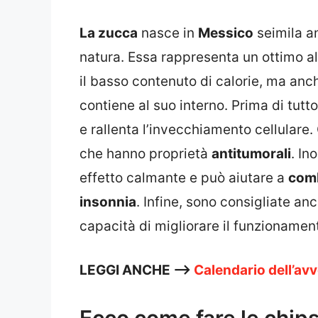
La zucca
nasce in
Messico
seimila an
natura. Essa rappresenta un ottimo al
il basso contenuto di calorie, ma anc
contiene al suo interno. Prima di tutt
e rallenta l’invecchiamento cellulare
che hanno proprietà
antitumorali
. In
effetto calmante e può aiutare a
comb
insonnia
. Infine, sono consigliate anc
capacità di migliorare il funzionamen
LEGGI ANCHE —>
Calendario dell’avve
Ecco come fare le chips