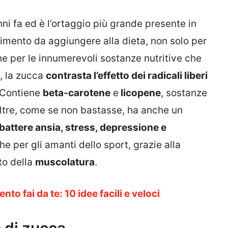
ni fa ed è l’ortaggio più grande presente in
imento da aggiungere alla dieta, non solo per
he per le innumerevoli sostanze nutritive che
o, la zucca
contrasta l’effetto dei radicali liberi
. Contiene
beta-carotene
e
licopene
, sostanze
oltre, come se non bastasse, ha anche un
attere ansia, stress, depressione e
he per gli amanti dello sport, grazie alla
to della
muscolatura
.
nto fai da te: 10 idee facili e veloci
 di zucca