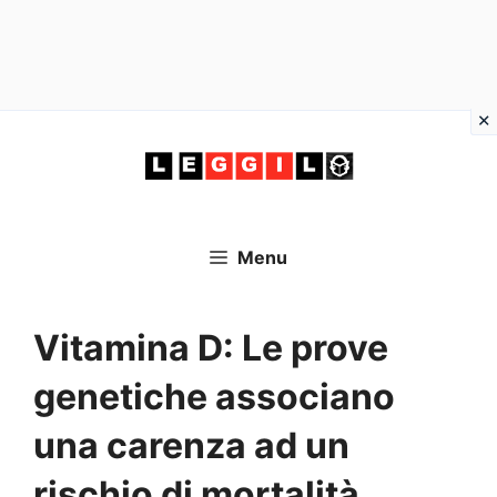
Vai
al
contenuto
Menu
Vitamina D: Le prove
genetiche associano
una carenza ad un
rischio di mortalità