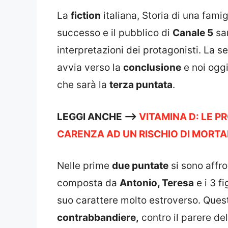
La
fiction
italiana, Storia di una fam
successo e il pubblico di
Canale 5
sar
interpretazioni dei protagonisti. La 
avvia verso la
conclusione
e noi oggi
che sarà la
terza puntata
.
LEGGI ANCHE –>
VITAMINA D: LE 
CARENZA AD UN RISCHIO DI MORTA
Nelle prime
due puntate
si sono affro
composta da
Antonio, Teresa
e i 3 fi
suo carattere molto estroverso. Ques
contrabbandiere,
contro il parere del