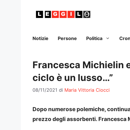
Vai
al
contenuto
Notizie
Persone
Politica
Cro
Francesca Michielin e
ciclo è un lusso…”
08/11/2021
di
Maria Vittoria Ciocci
Dopo numerose polemiche, continua l
prezzo degli assorbenti. Francesca M