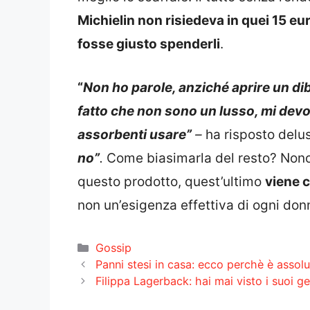
Michielin non risiedeva in quei 15 eu
fosse giusto spenderli
.
“
Non ho parole, anziché aprire un dib
fatto che non sono un lusso, mi devo 
assorbenti usare”
–
ha risposto delu
no”
.
Come biasimarla del resto? Nonost
questo prodotto, quest’ultimo
viene 
non un’esigenza effettiva di ogni don
Categorie
Gossip
Panni stesi in casa: ecco perchè è assol
Filippa Lagerback: hai mai visto i suoi ge