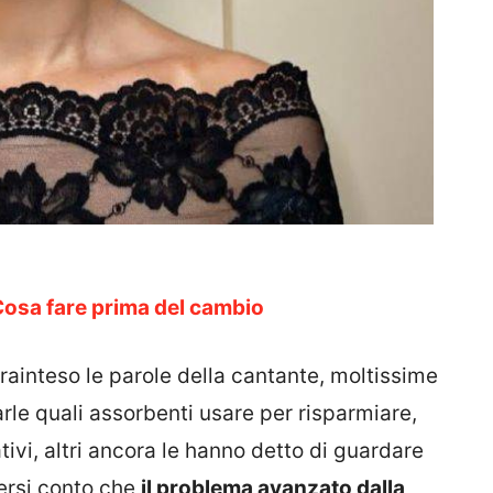
osa fare prima del cambio
frainteso le parole della cantante, moltissime
le quali assorbenti usare per risparmiare,
tivi, altri ancora le hanno detto di guardare
dersi conto che
il problema avanzato dalla