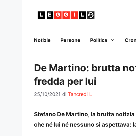
Vai
al
contenuto
Notizie
Persone
Politica
Cro
De Martino: brutta no
fredda per lui
25/10/2021
di
Tancredi L
Stefano De Martino, la brutta notizia 
che né lui né nessuno si aspettava: l