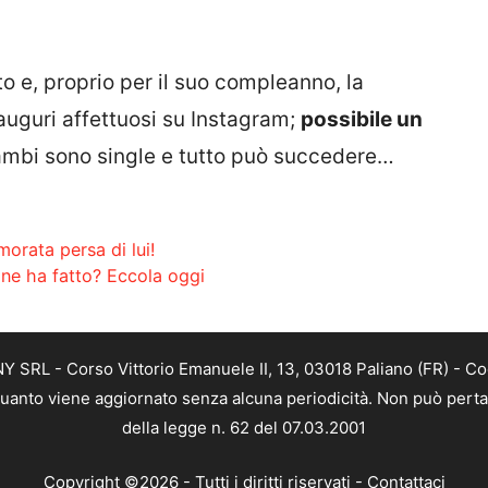
o e, proprio per il suo compleanno, la
 auguri affettuosi su Instagram;
possibile un
mbi sono single e tutto può succedere…
orata persa di lui!
ine ha fatto? Eccola oggi
SRL - Corso Vittorio Emanuele II, 13, 03018 Paliano (FR) - Co
 quanto viene aggiornato senza alcuna periodicità. Non può perta
della legge n. 62 del 07.03.2001
Copyright ©2026 - Tutti i diritti riservati -
Contattaci