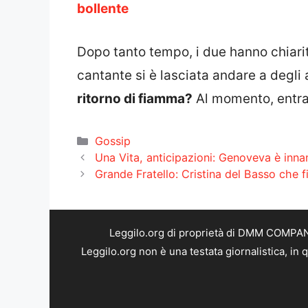
bollente
Dopo tanto tempo, i due hanno chiarit
cantante si è lasciata andare a degli
ritorno di fiamma?
Al momento, entra
Categorie
Gossip
Una Vita, anticipazioni: Genoveva è innam
Grande Fratello: Cristina del Basso che f
Leggilo.org di proprietà di DMM COMPANY 
Leggilo.org non è una testata giornalistica, in