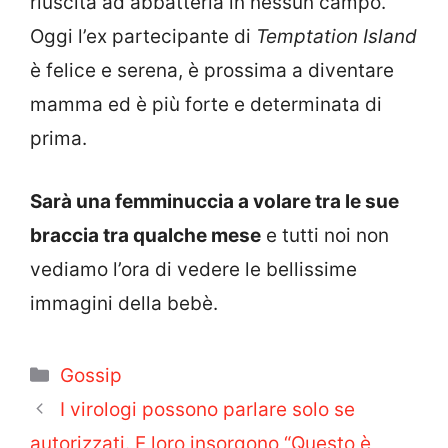
riuscita ad abbatterla in nessun campo.
Oggi l’ex partecipante di
Temptation Island
è felice e serena, è prossima a diventare
mamma ed è più forte e determinata di
prima.
Sarà una femminuccia a volare tra le sue
braccia tra qualche mese
e tutti noi non
vediamo l’ora di vedere le bellissime
immagini della bebè.
Categorie
Gossip
I virologi possono parlare solo se
autorizzati. E loro insorgono “Questo è