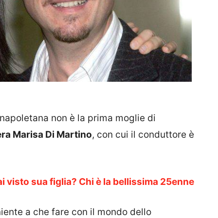
l napoletana non è la prima moglie di
era Marisa Di Martino
, con cui il conduttore è
visto sua figlia? Chi è la bellissima 25enne
ente a che fare con il mondo dello