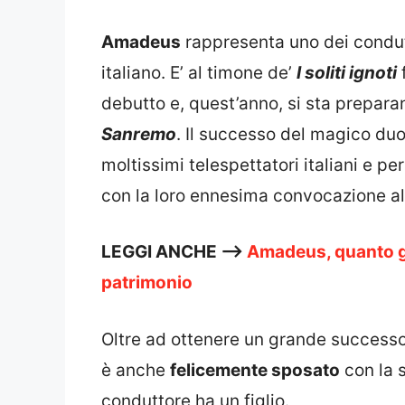
Amadeus
rappresenta uno dei condut
italiano. E’ al timone de’
I soliti ignoti
f
debutto e, quest’anno, si sta prepara
Sanremo
. Il successo del magico du
moltissimi telespettatori italiani e pe
con la loro ennesima convocazione a
LEGGI ANCHE —>
Amadeus, quanto gu
patrimonio
Oltre ad ottenere un grande successo
è anche
felicemente sposato
con la 
conduttore ha un figlio.