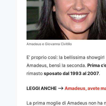
Amadeus e Giovanna Civitillo
E’ proprio così: la bellissima showgir
Amadeus, bensì la seconda.
Prima c’
rimasto
sposato dal 1993 al 2007
.
LEGGI ANCHE —>
Amadeus, avete mai 
La prima moglie di Amadeus non ha ni