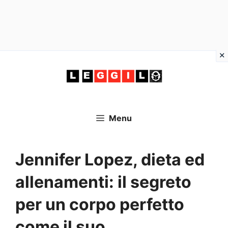
Vai
al
contenuto
Menu
Jennifer Lopez, dieta ed
allenamenti: il segreto
per un corpo perfetto
come il suo