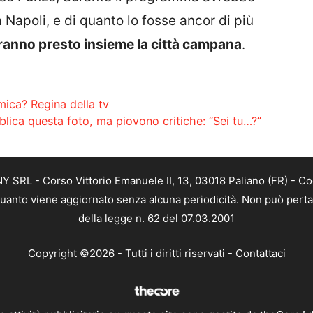
 Napoli, e di quanto lo fosse ancor di più
dranno presto insieme la città campana
.
amica? Regina della tv
lica questa foto, ma piovono critiche: “Sei tu…?”
SRL - Corso Vittorio Emanuele II, 13, 03018 Paliano (FR) - Co
 quanto viene aggiornato senza alcuna periodicità. Non può perta
della legge n. 62 del 07.03.2001
Copyright ©2026 - Tutti i diritti riservati -
Contattaci