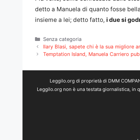
detto a Manuela di quanto fosse bella
insieme a lei; detto fatto,
i due si go
Categorie
Senza categoria
Ilary Blasi, sapete chi è la sua migliore 
Temptation Island, Manuela Carriero pubb
Leggilo.org di proprietà di DMM COMPANY 
Leggilo.org non è una testata giornalistica, in