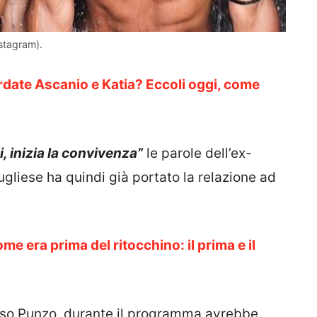
stagram).
ordate Ascanio e Katia? Eccoli oggi, come
, inizia la convivenza”
le parole dell’ex-
ugliese ha quindi già portato la relazione ad
me era prima del ritocchino: il prima e il
esso Punzo, durante il programma avrebbe