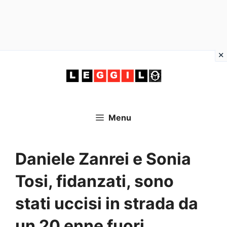
Vai
al
contenuto
Menu
Daniele Zanrei e Sonia
Tosi, fidanzati, sono
stati uccisi in strada da
un 20 enne fuori