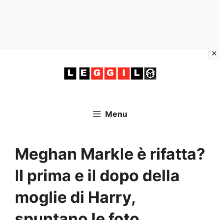
Vai
al
contenuto
Menu
Meghan Markle è rifatta?
Il prima e il dopo della
moglie di Harry,
spuntano le foto