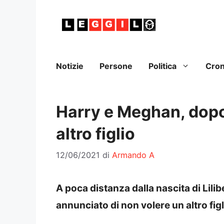
Vai
al
contenuto
Notizie
Persone
Politica
Cro
Harry e Meghan, dopo
altro figlio
12/06/2021
di
Armando A
A poca distanza dalla nascita di Lili
annunciato di non volere un altro figl