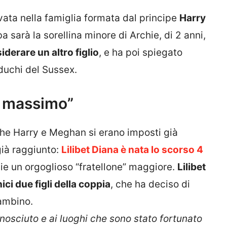
rivata nella famiglia formata dal principe
Harry
ba sarà la sorellina minore di Archie, di 2 anni,
iderare un altro figlio
, e ha poi spiegato
duchi del Sussex.
i, massimo”
e che Harry e Meghan si erano imposti già
 già raggiunto:
Lilibet Diana è nata lo scorso 4
ie un orgoglioso “fratellone” maggiore.
Lilibet
ci due figli della coppia
, che ha deciso di
ambino.
nosciuto e ai luoghi che sono stato fortunato