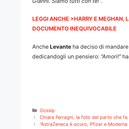
Gianni. Siamo tutti con te!”
.
LEGGI ANCHE >HARRY E MEGHAN, L
DOCUMENTO INEQUIVOCABILE
Anche
Levante
ha deciso di mandare i
dedicandogli un pensiero:
“Amori!”
ha
Categorie
Gossip
Chiara Ferragni, la foto del parto che fa i
“AstraZeneca è sicuro, Pfizer e Moderna