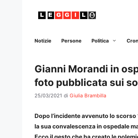
Vai
al
contenuto
Notizie
Persone
Politica
Cro
Gianni Morandi in ospe
foto pubblicata sui so
25/03/2021
di
Giulia Brambilla
Dopo l’incidente avvenuto lo scorso 
la sua convalescenza in ospedale ma u
Ecco il gesto che ha creato le polemi