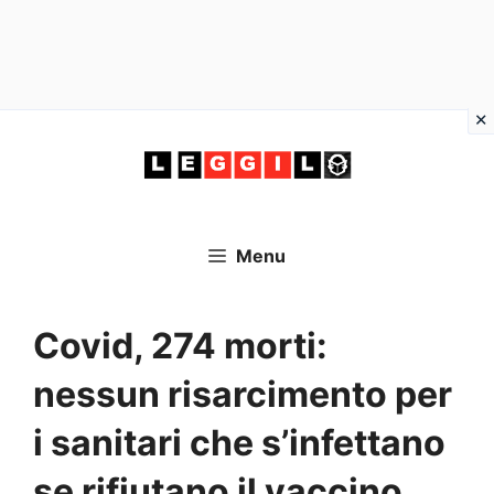
Vai
al
contenuto
Menu
Covid, 274 morti:
nessun risarcimento per
i sanitari che s’infettano
se rifiutano il vaccino