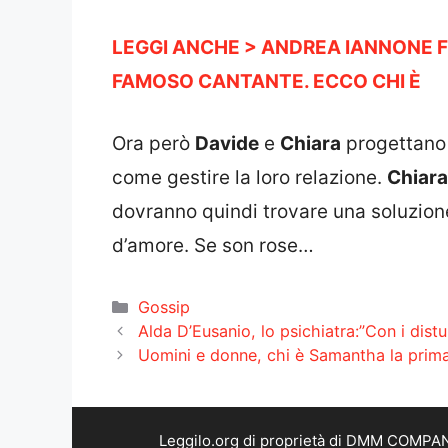
LEGGI ANCHE > ANDREA IANNONE F
FAMOSO CANTANTE. ECCO CHI È
Ora però
Davide
e
Chiara
progettano 
come gestire la loro relazione.
Chiara
dovranno quindi trovare una soluzione 
d’amore. Se son rose…
Categorie
Gossip
Alda D’Eusanio, lo psichiatra:”Con i dis
Uomini e donne, chi è Samantha la prima 
Leggilo.org di proprietà di DMM COMPANY 