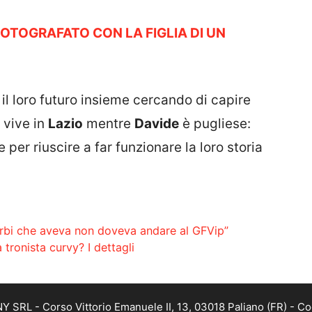
OTOGRAFATO CON LA FIGLIA DI UN
il loro futuro insieme cercando di capire
vive in
Lazio
mentre
Davide
è pugliese:
per riuscire a far funzionare la loro storia
turbi che aveva non doveva andare al GFVip”
tronista curvy? I dettagli
SRL - Corso Vittorio Emanuele II, 13, 03018 Paliano (FR) - Co