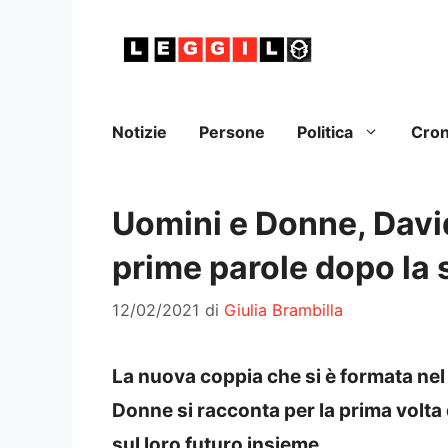
Vai
al
contenuto
Notizie
Persone
Politica
Cro
Uomini e Donne, David
prime parole dopo la 
12/02/2021
di
Giulia Brambilla
La nuova coppia che si è formata nel
Donne si racconta per la prima volta
sul loro futuro insieme.