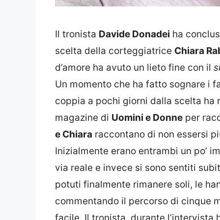
Il tronista
Davide Donadei
ha conclus
scelta della corteggiatrice
Chiara Ra
d’amore ha avuto un lieto fine con il
s
Un momento che ha fatto sognare i 
coppia a pochi giorni dalla scelta ha r
magazine di
Uomini e Donne
per racc
e Chiara
raccontano di non essersi più
Inizialmente erano entrambi un po’ im
via reale e invece si sono sentiti subi
potuti finalmente rimanere soli, le h
commentando il percorso di cinque m
facile. Il tronista, durante l’intervist