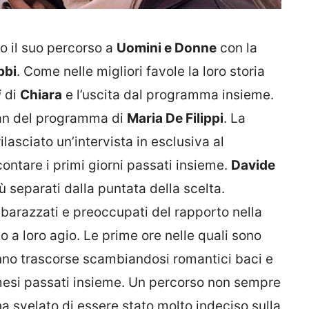
o il suo percorso a
Uomini e Donne
con la
bbi
. Come nelle migliori favole la loro storia
i
di
Chiara
e l’uscita dal programma insieme.
fan del programma di
Maria De Filippi
. La
ilasciato un’intervista in esclusiva al
ontare i primi giorni passati insieme.
Davide
 separati dalla puntata della scelta.
barazzati e preoccupati del rapporto nella
to a loro agio. Le prime ore nelle quali sono
anno trascorse scambiandosi romantici baci e
esi passati insieme. Un percorso non sempre
a ha svelato di essere stato molto indeciso sulla