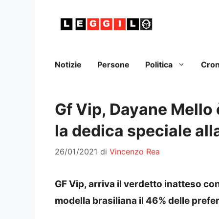
Vai
al
contenuto
Notizie
Persone
Politica
Cro
Gf Vip, Dayane Mello è
la dedica speciale alla
26/01/2021
di
Vincenzo Rea
GF Vip, arriva il verdetto inatteso con
modella brasiliana il 46% delle pref