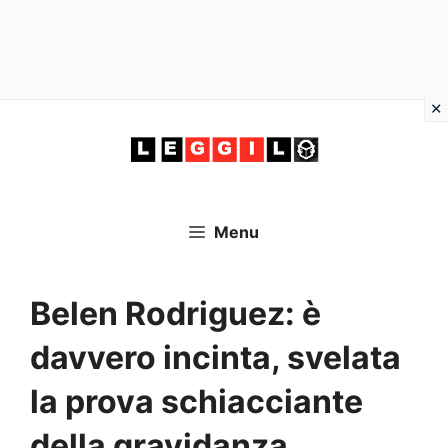
Vai
al
contenuto
Menu
Belen Rodriguez: è
davvero incinta, svelata
la prova schiacciante
della gravidanza