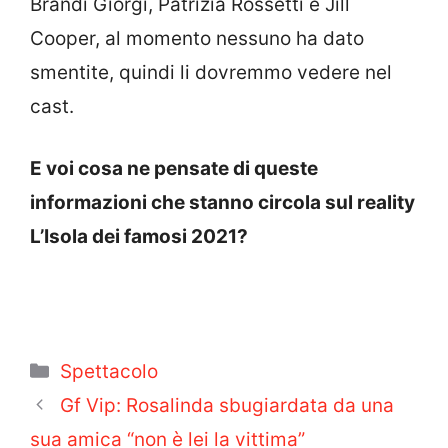
Brandi Giorgi, Patrizia Rossetti e Jill
Cooper, al momento nessuno ha dato
smentite, quindi li dovremmo vedere nel
cast.
E voi cosa ne pensate di queste
informazioni che stanno circola sul reality
L’Isola dei famosi 2021?
Categorie
Spettacolo
Gf Vip: Rosalinda sbugiardata da una
sua amica “non è lei la vittima”