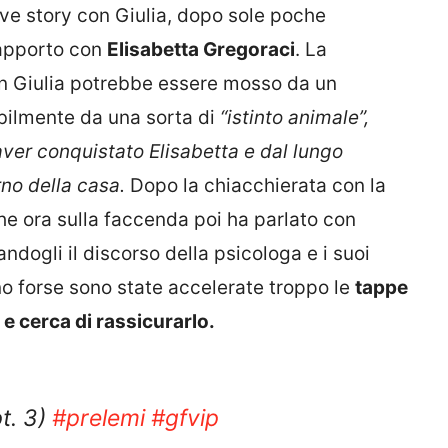
ove story con Giulia, dopo sole poche
rapporto con
Elisabetta Gregoraci
. La
on Giulia potrebbe essere mosso da un
bilmente da una sorta di
“istinto animale
”,
aver conquistato Elisabetta e dal lungo
rno della
casa.
Dopo la chiacchierata con la
che ora sulla faccenda poi ha parlato con
andogli il discorso della psicologa e i suoi
no forse sono state accelerate troppo le
tappe
 e cerca di rassicurarlo.
t. 3)
#prelemi
#gfvip