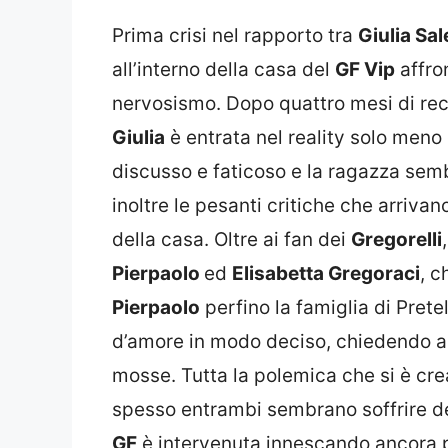
Prima crisi nel rapporto tra
Giulia Sa
all’interno della casa del
GF Vip
affro
nervosismo. Dopo quattro mesi di recl
Giulia
è entrata nel reality solo meno 
discusso e faticoso e la ragazza sem
inoltre le pesanti critiche che arrivano
della casa. Oltre ai fan dei
Gregorelli
Pierpaolo
ed
Elisabetta Gregoraci
, c
Pierpaolo
perfino la famiglia di Pretel
d’amore in modo deciso, chiedendo all
mosse. Tutta la polemica che si è cre
spesso entrambi sembrano soffrire del
GF
è intervenuta innescando ancora p