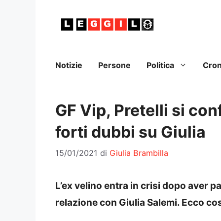
Vai
al
contenuto
Notizie
Persone
Politica
Cro
GF Vip, Pretelli si co
forti dubbi su Giulia
15/01/2021
di
Giulia Brambilla
L’ex velino entra in crisi dopo aver pa
relazione con Giulia Salemi. Ecco co