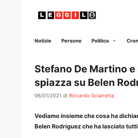
Vai
al
contenuto
Notizie
Persone
Politica
Cro
Stefano De Martino e
spiazza su Belen Rod
06/01/2021
di
Riccardo Sciarretta
Vediamo insieme che cosa ha dichiar
Belen Rodriguez che ha lasciato tutt