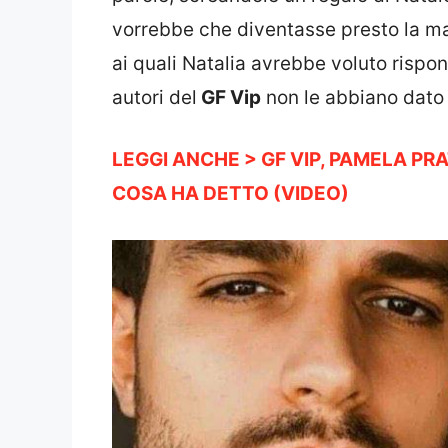
vorrebbe che diventasse presto la mad
ai quali Natalia avrebbe voluto risp
autori del
GF Vip
non le abbiano dato l
LEGGI ANCHE > GF VIP, PAMELA PR
COSA HA DETTO (VIDEO)