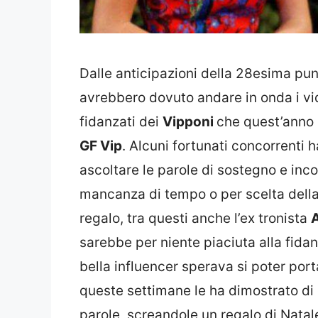
Dalle anticipazioni della 28esima pu
avrebbero dovuto andare in onda i vid
fidanzati dei
Vipponi
che quest’anno 
GF Vip
. Alcuni fortunati concorrenti 
ascoltare le parole di sostegno e inc
mancanza di tempo o per scelta dell
regalo, tra questi anche l’ex tronista
A
sarebbe per niente piaciuta alla fidanz
bella influencer sperava si poter por
queste settimane le ha dimostrato di 
parole, screandole un regalo di Nata