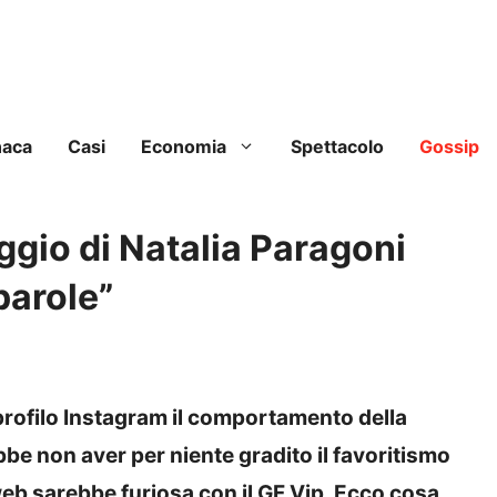
naca
Casi
Economia
Spettacolo
Gossip
ggio di Natalia Paragoni
parole”
rofilo Instagram il comportamento della
be non aver per niente gradito il favoritismo
web sarebbe furiosa con il GF Vip. Ecco cosa