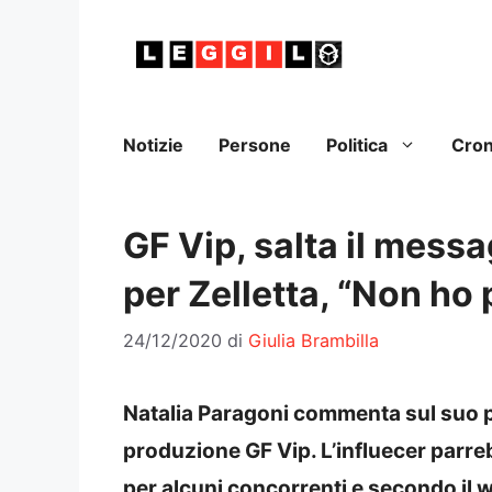
Vai
al
contenuto
Notizie
Persone
Politica
Cro
GF Vip, salta il messa
per Zelletta, “Non ho 
24/12/2020
di
Giulia Brambilla
Natalia Paragoni commenta sul suo p
produzione GF Vip. L’influecer parreb
per alcuni concorrenti e secondo il 