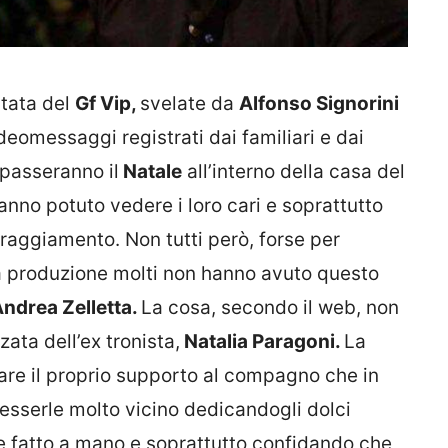
ntata del
Gf Vip,
svelate da
Alfonso Signorini
eomessaggi registrati dai familiari e dai
passeranno il
Natale
all’interno della casa del
hanno potuto vedere i loro cari e soprattutto
oraggiamento. Non tutti però, forse per
a produzione molti non hanno avuto questo
ndrea Zelletta.
La cosa, secondo il web, non
ata dell’ex tronista,
Natalia Paragoni.
La
tare il proprio supporto al compagno che in
esserle molto vicino dedicandogli dolci
le fatto a mano e soprattutto confidando che