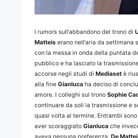
I rumors sull’abbandono del trono di
Matteis
erano nell’aria da settimana s
con la messa in onda della puntata del 
pubblico e ha lasciato la trasmission
accorse negli studi di
Mediaset
è riu
alla fine
Gianluca
ha deciso di conclu
amore. I colleghi sul trono
Sophie Ca
continuare da soli la trasmissione e
quasi volta al termine. Entrambi sono
aver scoraggiato
Gianluca
che invec
aveva nessuna preferenza.
De Matte