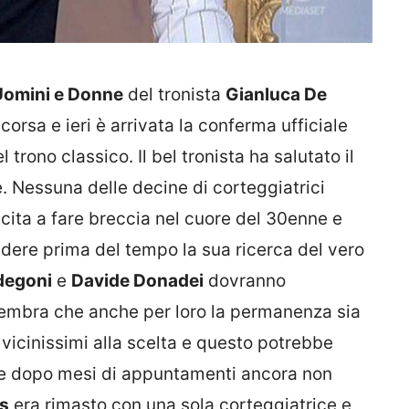
Uomini e Donne
del tronista
Gianluca De
corsa e ieri è arrivata la conferma ufficiale
trono classico. Il bel tronista ha salutato il
e. Nessuna delle decine di corteggiatrici
scita a fare breccia nel cuore del 30enne e
dere prima del tempo la sua ricerca del vero
degoni
e
Davide Donadei
dovranno
 sembra che anche per loro la permanenza sia
 vicinissimi alla scelta e questo potrebbe
e dopo mesi di appuntamenti ancora non
is
era rimasto con una sola corteggiatrice e