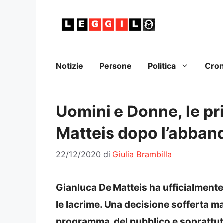
Vai
al
contenuto
Notizie
Persone
Politica
Cro
Uomini e Donne, le pr
Matteis dopo l’abban
22/12/2020
di
Giulia Brambilla
Gianluca De Matteis ha ufficialmente
le lacrime. Una decisione sofferta ma
programma, del pubblico e soprattut