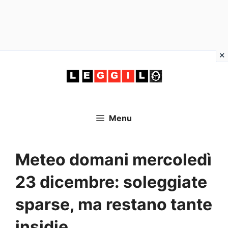
Vai
al
contenuto
Menu
Meteo domani mercoledì
23 dicembre: soleggiate
sparse, ma restano tante
insidie